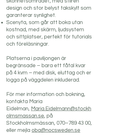
skönhetsområdet, med stilren
design och stor belyst takskylt som
garanterar synlighet.
Scenyta, som går att boka utan
kostnad, med skärm, ljudsystem
och sittplatser, perfekt för tutorials
och föreläsningar.
Platserna i paviljongen är
begränsade – bara ett fåtal kvar
på 4 kvm – med disk, eluttag och er
logga på väggdelen inkluderad.
För mer information och bokning,
kontakta Maria
Eidelman,
Maria.Eidelmann@stockh
olmsmassan.se
, på
Stockholmsmässan, 070–789 43 00,
eller mejla
oba@nocsweden.se