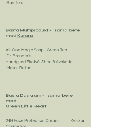
Bamford
Bästa Multiprodukt – i samarbete
med
Kurera
All-One Magic Soap - Green Tea
Dr. Bronner's
Handgjord Ekotvål Shea & Avokado
Malin i Ratan
Bästa Dagkräm – i samarbete
med
Green Little Heart
24H Face Protection Cream. Kenzai
Cosmetics